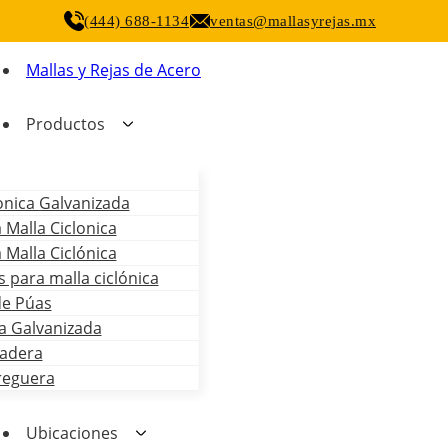
(444) 688-1134
ventas@mallasyrejas.mx
Mallas y Rejas de Acero
Productos
onica Galvanizada
 Malla Ciclonica
 Malla Ciclónica
 para malla ciclónica
de Púas
a Galvanizada
adera
reguera
Ubicaciones