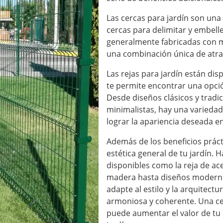
Las cercas para jardín
son una 
cercas para delimitar y embellec
generalmente fabricadas con m
una combinación única de atrac
Las rejas para jardín están dis
te permite encontrar una opció
Desde diseños clásicos y trad
minimalistas, hay una variedad
lograr la apariencia deseada en
Además de los beneficios prác
estética general de tu jardín.
disponibles como la reja de ac
madera hasta diseños modernos
adapte al estilo y la arquitect
armoniosa y coherente. Una ce
puede aumentar el valor de tu 