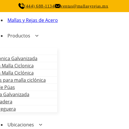
(444) 688-1134
ventas@mallasyrejas.mx
Mallas y Rejas de Acero
Productos
onica Galvanizada
 Malla Ciclonica
 Malla Ciclónica
 para malla ciclónica
de Púas
a Galvanizada
adera
reguera
Ubicaciones