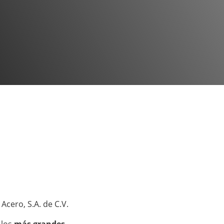
 Acero, S.A. de C.V.
 los
más grandes