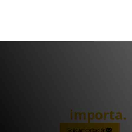
NOSOTROS
Te ayudamos a p
más te
importa.
Conócenos
Solicitar cotización